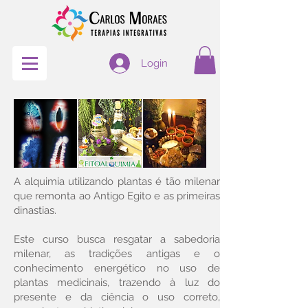
Login
A alquimia utilizando plantas é tão milenar
que remonta ao Antigo Egito e as primeiras
dinastias.
Este curso busca resgatar a sabedoria
milenar, as tradições antigas e o
conhecimento energético no uso de
plantas medicinais, trazendo à luz do
presente e da ciência o uso correto,